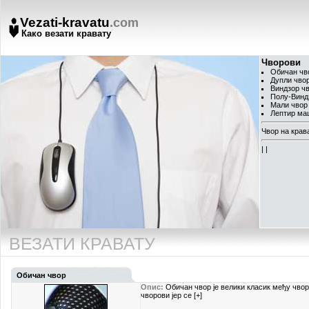
Vezati-kravatu
.com
Како везати кравату
Чворови
Обичан чв
Дупли чво
Виндзор ч
Полу-Винд
Мали чвор
Лептир ма
Чвор на крав
|
|
ВЕЗАТИ КРАВАТУ
Обичан чвор
Опис:
Обичан чвор је велики класик међу чвор
чворови јер се [+]