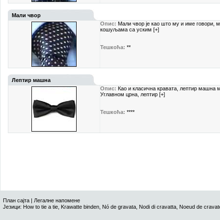
Мали чвор
Опис:
Мали чвор је као што му и име говори, 
кошуљама са уским [+]
Тешкоћа:
**
Лептир машна
Опис:
Као и класична кравата, лептир машна м
Углавном црна, лептир [+]
Тешкоћа:
****
План сајта
|
Легалне напомене
Језици:
How to tie a tie
,
Krawatte binden
,
Nó de gravata
,
Nodi di cravatta
,
Noeud de cravat