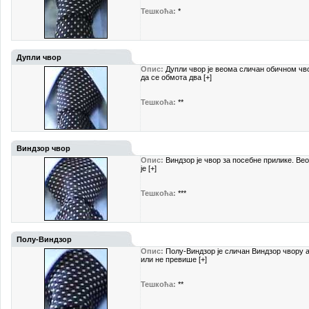
Тешкоћа:
*
Дупли чвор
Опис:
Дупли чвор је веома сличан обичном чв
да се обмота два [+]
Тешкоћа:
**
Виндзор чвор
Опис:
Виндзор је чвор за посебне прилике. Вео
је [+]
Тешкоћа:
***
Полу-Виндзор
Опис:
Полу-Виндзор је сличан Виндзор чвору 
или не превише [+]
Тешкоћа:
**